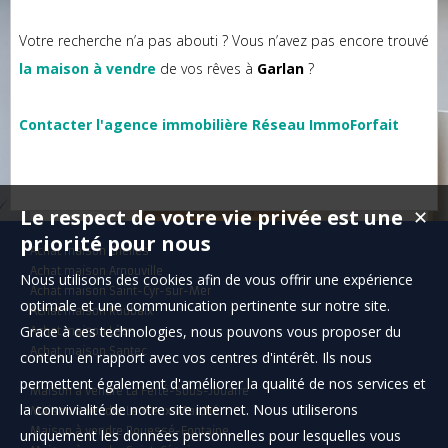
Votre recherche n’a pas abouti ? Vous n’avez pas encore trouvé
la maison à vendre
de vos rêves à
Garlan
?
Contacter l'agence immobilière Réseau ImmoForfait
Le respect de votre vie privée est une
✕
priorité pour nous
Achat maison Chelles
Achat maison Arnouville
Nous utilisons des cookies afin de vous offrir une expérience
Achat maison Saint-Cyr-sur-Mer
optimale et une communication pertinente sur notre site.
Achat maison Roubaix
Grace à ces technologies, nous pouvons vous proposer du
Achat maison Léon
Achat maison Santec
contenu en rapport avec vos centres d'intérêt. Ils nous
permettent également d'améliorer la qualité de nos services et
Maison à vendre La Ferté-sous-Jouarre
la convivialité de notre site internet. Nous utiliserons
Maison à vendre Le Vieux-Marché
Maison à vendre Rouessé-Fontaine
uniquement les données personnelles pour lesquelles vous