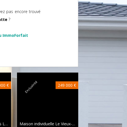
vez pas encore trouvé
atte
?
u ImmoForfait
Exclusivité
Exclusivité
000 €
249 000 €
Maison mitoyenne 2 côtés La Ferté-sous-Jouarre
40 m²
Maison individuelle Le Vieux-Marché
105 m²