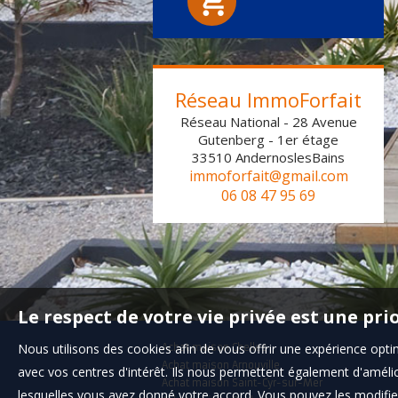
1
2
3
4
5
6
Réseau ImmoForfait
Réseau National - 28 Avenue
Gutenberg - 1er étage
33510
AndernoslesBains
immoforfait@gmail.com
06 08 47 95 69
Le respect de votre vie privée est une pri
Nous utilisons des cookies afin de vous offrir une expérience op
Achat maison Chelles
Achat maison Arnouville
avec vos centres d'intérêt. Ils nous permettent également d'amélior
Achat maison Saint-Cyr-sur-Mer
lesquelles vous avez donné votre accord. Vous pouvez les modifier