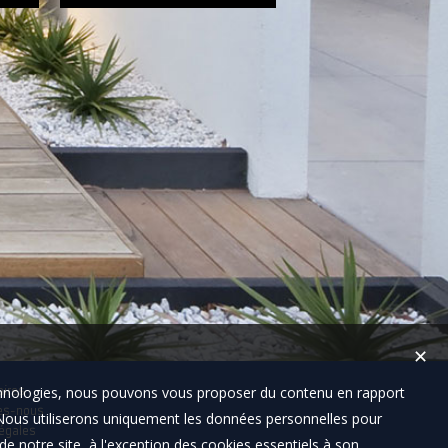
✕
technologies, nous pouvons vous proposer du contenu en rapport
aires
es-nous
t. Nous utiliserons uniquement les données personnelles pour
égales
e notre site, à l'exception des cookies essentiels à son