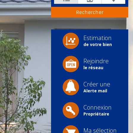
Estimation
de votre bien
Rejoindre
le réseau
Créer une
Alerte mail
Connexion
Propriétaire
Ma sélection