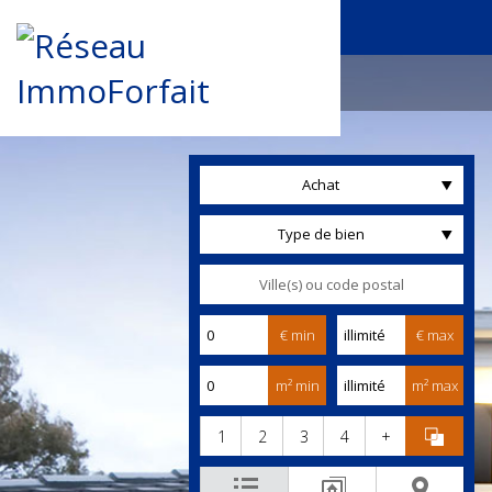
Achat
Type de bien
€ min
€ max
m² min
m² max
1
2
3
4
+