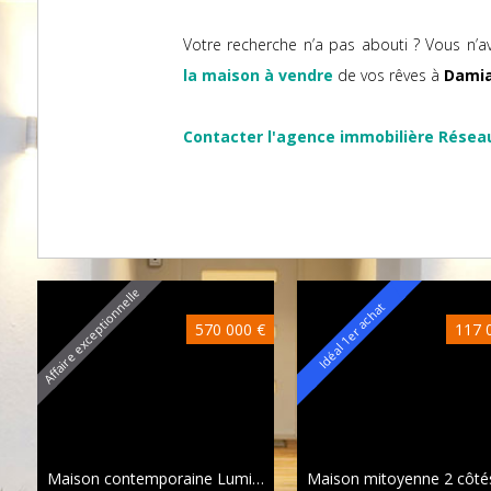
Votre recherche n’a pas abouti ? Vous n’a
la maison à vendre
de vos rêves à
Dami
Contacter l'agence immobilière Résea
Affaire exceptionnelle
Idéal 1er achat
570 000 €
117 
Maison contemporaine Lumigny-Nesles-Ormeaux
196 m²