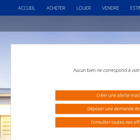
ACCUEIL
ACHETER
LOUER
VENDRE
EST
Aucun bien ne correspond à votr
Créer une alerte mai
Déposer une demande de
Consulter toutes nos off