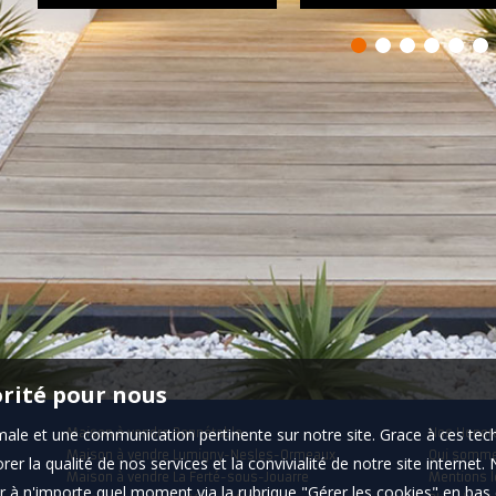
orité pour nous
timale et une communication pertinente sur notre site. Grace à ces 
Maison à vendre Bonnétable
Nos Honor
Maison à vendre Lumigny-Nesles-Ormeaux
Qui somm
er la qualité de nos services et la convivialité de notre site interne
Maison à vendre La Ferté-sous-Jouarre
Mentions l
 à n'importe quel moment via la rubrique "Gérer les cookies" en bas d