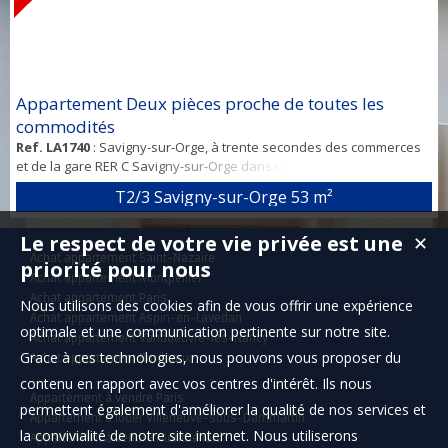
Appartement Deux pièces proche de toutes les
commodités
Ref. LA1740
: Savigny-sur-Orge, à trente secondes des commerces
et de la gare RER C Savigny-sur-Orge dans une charmante
copropriété à taille humaine. Grand appartement 2 pièces de 53
T2/3 Savigny-sur-Orge
53 m²
mètres carrés comprenant : Une entrée, un grand séjour avec
beaucoup de cachet, surplombé d'une mezzanine avec poutres
Le respect de votre vie privée est une
✕
apparentes, laissant la possibilité de créer une deuxième chambre
Achat appartement Saint-Nazaire
ou un espace bureau. Nous retrouvons...
priorité pour nous
Achat appartement Montpellier
Achat appartement Paris
Nous utilisons des cookies afin de vous offrir une expérience
Achat appartement Aspin-en-Lavedan
optimale et une communication pertinente sur notre site.
Achat appartement Vandoeuvre-lès-Nancy
Grace à ces technologies, nous pouvons vous proposer du
Achat appartement Bordeaux
contenu en rapport avec vos centres d'intérêt. Ils nous
Appartement à vendre Paris
permettent également d'améliorer la qualité de nos services et
Appartement à louer Villeneuve-sous-Dammartin
la convivialité de notre site internet. Nous utiliserons
Appartement à vendre Montbéliard