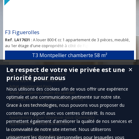
F3 Figuerolles
Ref. LA17631
: A louer 800 € cc 1 appartement de 3 pièces, meublé,
au 1er étage d'une copropriété à côté de Figuerolles, rue de la
Figairasse, résidence le clos de l'étoile, avec cellier sur palier,
T3 Montpellier chamberte
58 m²
balcon. Disponible immédiatement. Vois pouvez me contacter par
mail. En ce qui concerne la sélection des dossiers, il faut avoir au
Le respect de votre vie privée est une
✕
minimum 3 fois le montant du loyer en revenus.
Achat appartement Saint-Nazaire
priorité pour nous
Achat appartement Montpellier
Achat appartement Paris
Nous utilisons des cookies afin de vous offrir une expérience
Achat appartement Aspin-en-Lavedan
optimale et une communication pertinente sur notre site.
Achat appartement Vandoeuvre-lès-Nancy
Grace à ces technologies, nous pouvons vous proposer du
Achat appartement Bordeaux
contenu en rapport avec vos centres d'intérêt. Ils nous
Appartement à louer Villeneuve-sous-Dammartin
permettent également d'améliorer la qualité de nos services et
Appartement à vendre Montbéliard
la convivialité de notre site internet. Nous utiliserons
Appartement à vendre Altkirch
Appartement à vendre Altkirch
uniquement les données personnelles pour lesquelles vous