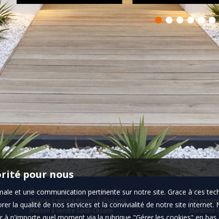
orité pour nous
timale et une communication pertinente sur notre site. Grace à ces 
Maison à vendre Le Vieux-Marché
Nos Honor
Maison à vendre Rouessé-Fontaine
Qui somm
er la qualité de nos services et la convivialité de notre site interne
Maison à vendre Saint-Césaire
Mentions l
 à n'importe quel moment via la rubrique "Gérer les cookies" en bas d