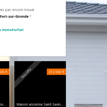
vez pas encore trouvé
-Fort-sur-Gironde
?
u ImmoForfait
A voir absolument
Sous offre
500 €
212 000 €
85
Maison contemporaine Croisilles
145 m²
Maison ancienne Saint-Savinien
310 m²