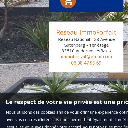
1
2
3
4
5
6
Réseau ImmoForfait
Réseau National - 28 Avenue
Gutenberg - 1er étage
33510
AndernoslesBains
immoforfait@gmail.com
06 08 47 95 69
Le respect de votre vie privée est une pri
Nous utilisons des cookies afin de vous offrir une expérience op
Achat maison Chelles
Achat maison Arnouville
avec vos centres d'intérêt. Ils nous permettent également d'amélior
Achat maison Saint-Cyr-sur-Mer
lesquelles vous avez donné votre accord. Vous pouvez les modifier