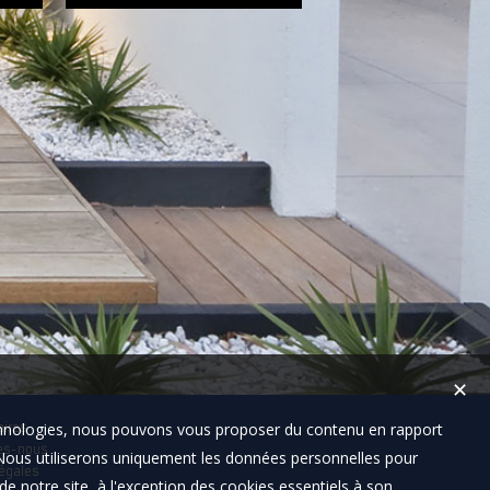
✕
technologies, nous pouvons vous proposer du contenu en rapport
aires
es-nous
t. Nous utiliserons uniquement les données personnelles pour
égales
e notre site, à l'exception des cookies essentiels à son