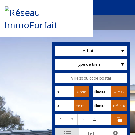
Achat
Type de bien
€ min
€ max
m² min
m² max
1
2
3
4
+