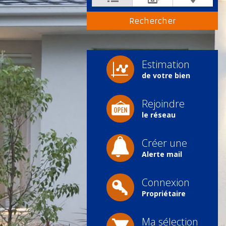
Estimation
de votre bien
Rejoindre
le réseau
Créer une
Alerte mail
Connexion
Propriétaire
Ma sélection