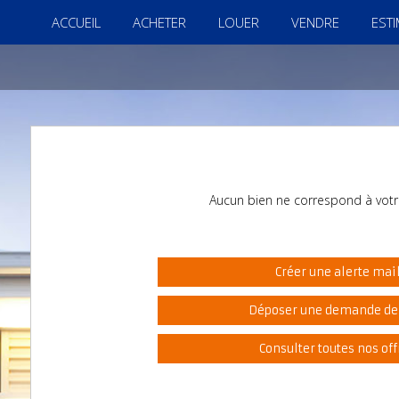
ACCUEIL
ACHETER
LOUER
VENDRE
EST
Aucun bien ne correspond à votr
Créer une alerte mai
Déposer une demande de
Consulter toutes nos off