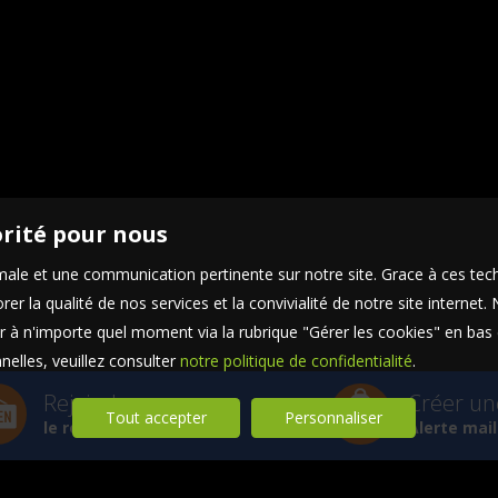
orité pour nous
timale et une communication pertinente sur notre site. Grace à ces 
er la qualité de nos services et la convivialité de notre site interne
 à n'importe quel moment via la rubrique "Gérer les cookies" en bas d
elles, veuillez consulter
notre politique de confidentialité
.
Rejoindre
Créer un
Tout accepter
Personnaliser
le réseau
Alerte mail