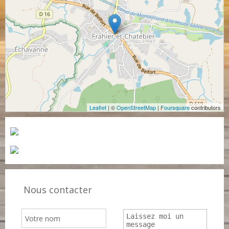
Leaflet
| ©
OpenStreetMap
|
Foursquare
contributors
Nous contacter