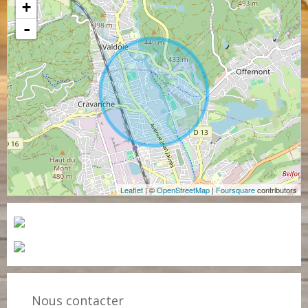
+
-
Leaflet
| ©
OpenStreetMap
|
Foursquare
contributors
Nous contacter