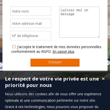
J'accepte le traitement de mes données personnelles
conformément au RGPD.
En savoir plus
Le respect de votre vie privée est une
✕
priorité pour nous
Achat immeuble Roubaix
Achat maison Chelles
Nous utilisons des cookies afin de vous offrir une expérience
Achat maison Arnouville
optimale et une communication pertinente sur notre site.
Achat appartement Saint-Nazaire
Grace à ces technologies, nous pouvons vous proposer du
Achat maison Saint-Cyr-sur-Mer