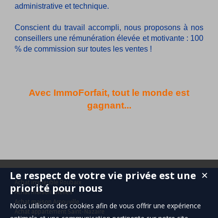
administrative et technique.
Conscient du travail accompli, nous proposons à nos
conseillers une rémunération élevée et motivante : 100
% de commission sur toutes les ventes !
Avec ImmoForfait, tout le monde est
gagnant...
Le respect de votre vie privée est une
✕
Achat immeuble Roubaix
priorité pour nous
Achat maison Chelles
Achat maison Arnouville
Nous utilisons des cookies afin de vous offrir une expérience
Achat appartement Saint-Nazaire