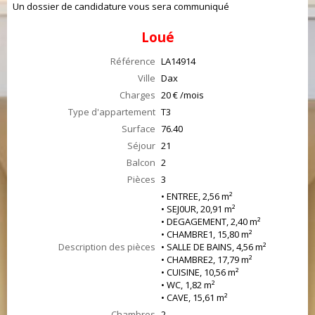
Un dossier de candidature vous sera communiqué
Loué
Référence
LA14914
Ville
Dax
Charges
20 € /mois
Type d'appartement
T3
Surface
76.40
Séjour
21
Balcon
2
Pièces
3
• ENTREE, 2,56 m²
• SEJ0UR, 20,91 m²
• DEGAGEMENT, 2,40 m²
• CHAMBRE1, 15,80 m²
Description des pièces
• SALLE DE BAINS, 4,56 m²
• CHAMBRE2, 17,79 m²
• CUISINE, 10,56 m²
• WC, 1,82 m²
• CAVE, 15,61 m²
Chambres
2