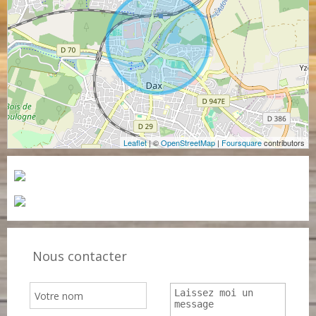
Leaflet
| ©
OpenStreetMap
|
Foursquare
contributors
Nous contacter