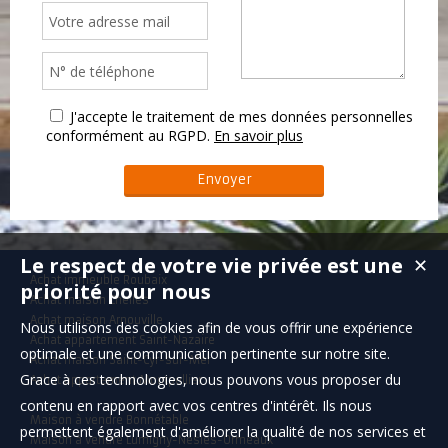
J'accepte le traitement de mes données personnelles
conformément au RGPD.
En savoir plus
Le respect de votre vie privée est une
✕
Achat immeuble Roubaix
priorité pour nous
Achat maison Chelles
Achat maison Arnouville
Nous utilisons des cookies afin de vous offrir une expérience
Achat appartement Saint-Nazaire
optimale et une communication pertinente sur notre site.
Achat maison Saint-Cyr-sur-Mer
Grace à ces technologies, nous pouvons vous proposer du
Achat appartement Montpellier
contenu en rapport avec vos centres d'intérêt. Ils nous
Maison à vendre Bonnétable
permettent également d'améliorer la qualité de nos services et
Maison à vendre Lumigny-Nesles-Ormeaux