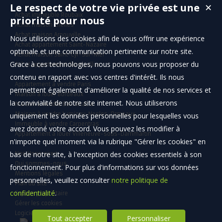
Le respect de votre vie privée est une
✕
Achat immeuble Roubaix
priorité pour nous
Achat maison Chelles
Achat maison Arnouville
Nous utilisons des cookies afin de vous offrir une expérience
Achat appartement Saint-Nazaire
optimale et une communication pertinente sur notre site.
Achat maison Saint-Cyr-sur-Mer
Grace à ces technologies, nous pouvons vous proposer du
Achat appartement Montpellier
contenu en rapport avec vos centres d'intérêt. Ils nous
Appartement à vendre Paris
permettent également d'améliorer la qualité de nos services et
Maison à louer Bordeaux
la convivialité de notre site internet. Nous utiliserons
Maison à vendre Bonnétable
Maison à vendre Lumigny-Nesles-Ormeaux
uniquement les données personnelles pour lesquelles vous
Immeuble à vendre Carpentras
avez donné votre accord. Vous pouvez les modifier à
Appartement à louer Villeneuve-sous-Dammartin
n'importe quel moment via la rubrique "Gérer les cookies" en
bas de notre site, à l'exception des cookies essentiels à son
Nos Honoraires
Qui sommes-nous
fonctionnement. Pour plus d'informations sur vos données
Mentions légales
personnelles, veuillez consulter
notre politique de
Plan du site
confidentialité
.
Espace propriétaire
Gérer les cookies
Logiciel de transaction
Tout accepter
Personnaliser