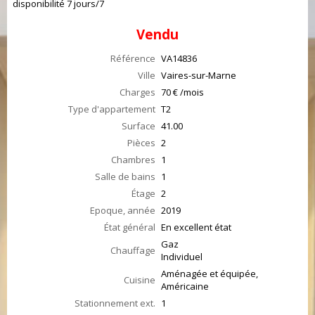
disponibilité 7 jours/7
Vendu
Référence
VA14836
Ville
Vaires-sur-Marne
Charges
70 € /mois
Type d'appartement
T2
Surface
41.00
Pièces
2
Chambres
1
Salle de bains
1
Étage
2
Epoque, année
2019
État général
En excellent état
Gaz
Chauffage
Individuel
Aménagée et équipée,
Cuisine
Américaine
Stationnement ext.
1