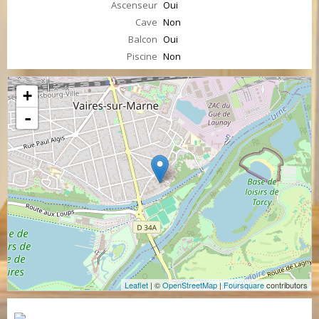
Ascenseur
Oui
Cave
Non
Balcon
Oui
Piscine
Non
+
-
Leaflet
| ©
OpenStreetMap
|
Foursquare
contributors