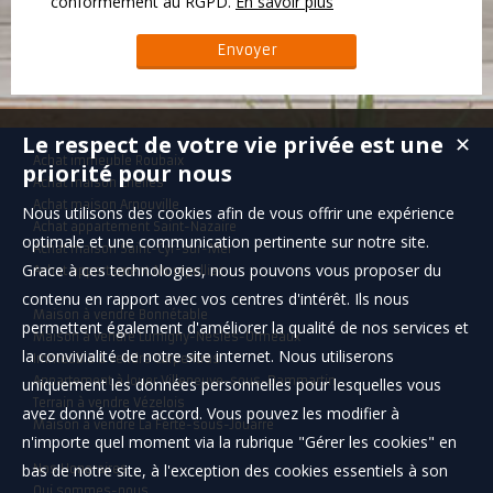
conformément au RGPD.
En savoir plus
Le respect de votre vie privée est une
✕
Achat immeuble Roubaix
priorité pour nous
Achat maison Chelles
Achat maison Arnouville
Nous utilisons des cookies afin de vous offrir une expérience
Achat appartement Saint-Nazaire
optimale et une communication pertinente sur notre site.
Achat maison Saint-Cyr-sur-Mer
Grace à ces technologies, nous pouvons vous proposer du
Achat appartement Montpellier
contenu en rapport avec vos centres d'intérêt. Ils nous
Maison à vendre Bonnétable
permettent également d'améliorer la qualité de nos services et
Maison à vendre Lumigny-Nesles-Ormeaux
la convivialité de notre site internet. Nous utiliserons
Immeuble à vendre Carpentras
Appartement à louer Villeneuve-sous-Dammartin
uniquement les données personnelles pour lesquelles vous
Terrain à vendre Vézelois
avez donné votre accord. Vous pouvez les modifier à
Maison à vendre La Ferté-sous-Jouarre
n'importe quel moment via la rubrique "Gérer les cookies" en
bas de notre site, à l'exception des cookies essentiels à son
Nos Honoraires
Qui sommes-nous