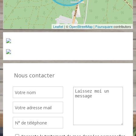
Leaflet
| ©
OpenStreetMap
|
Foursquare
contributors
Nous contacter