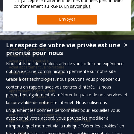
J'accepte le traitement de mes données personnelles
conformément au RGPD.
En savoir plus
Le respect de votre vie privée est une
✕
Achat immeuble Roubaix
priorité pour nous
Achat maison Chelles
Achat maison Arnouville
Nous utilisons des cookies afin de vous offrir une expérience
Achat appartement Saint-Nazaire
optimale et une communication pertinente sur notre site.
Achat maison Saint-Cyr-sur-Mer
Grace à ces technologies, nous pouvons vous proposer du
Achat appartement Montpellier
contenu en rapport avec vos centres d'intérêt. Ils nous
Appartement à vendre Paris
permettent également d'améliorer la qualité de nos services et
Maison à louer Bordeaux
la convivialité de notre site internet. Nous utiliserons
Maison à vendre Bonnétable
Maison à vendre Lumigny-Nesles-Ormeaux
uniquement les données personnelles pour lesquelles vous
Immeuble à vendre Carpentras
avez donné votre accord. Vous pouvez les modifier à
Appartement à louer Villeneuve-sous-Dammartin
n'importe quel moment via la rubrique "Gérer les cookies" en
bas de notre site, à l'exception des cookies essentiels à son
Nos Honoraires