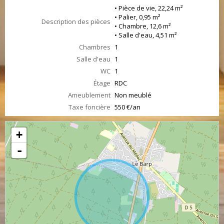
• Pièce de vie, 22,24 m²
• Palier, 0,95 m²
Description des pièces
• Chambre, 12,6 m²
• Salle d'eau, 4,51 m²
Chambres
1
Salle d'eau
1
WC
1
Étage
RDC
Ameublement
Non meublé
Taxe foncière
550 €/an
+
-