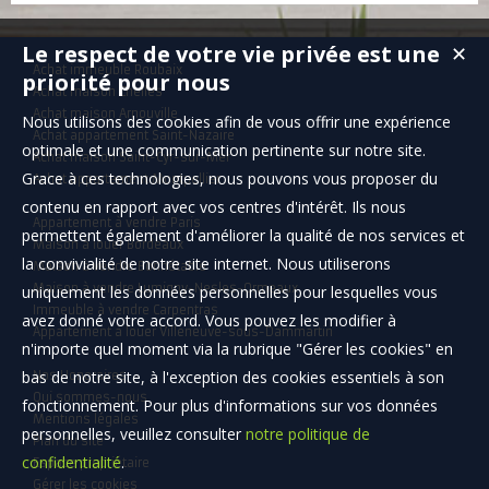
Le respect de votre vie privée est une
✕
Achat immeuble Roubaix
priorité pour nous
Achat maison Chelles
Achat maison Arnouville
Nous utilisons des cookies afin de vous offrir une expérience
Achat appartement Saint-Nazaire
optimale et une communication pertinente sur notre site.
Achat maison Saint-Cyr-sur-Mer
Grace à ces technologies, nous pouvons vous proposer du
Achat appartement Montpellier
contenu en rapport avec vos centres d'intérêt. Ils nous
Appartement à vendre Paris
permettent également d'améliorer la qualité de nos services et
Maison à louer Bordeaux
la convivialité de notre site internet. Nous utiliserons
Maison à vendre Bonnétable
Maison à vendre Lumigny-Nesles-Ormeaux
uniquement les données personnelles pour lesquelles vous
Immeuble à vendre Carpentras
avez donné votre accord. Vous pouvez les modifier à
Appartement à louer Villeneuve-sous-Dammartin
n'importe quel moment via la rubrique "Gérer les cookies" en
bas de notre site, à l'exception des cookies essentiels à son
Nos Honoraires
Qui sommes-nous
fonctionnement. Pour plus d'informations sur vos données
Mentions légales
personnelles, veuillez consulter
notre politique de
Plan du site
confidentialité
.
Espace propriétaire
Gérer les cookies