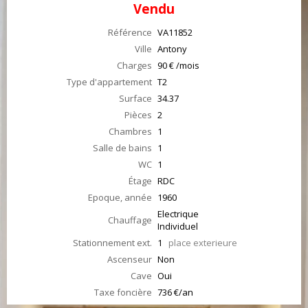
Vendu
Référence
VA11852
Ville
Antony
Charges
90 € /mois
Type d'appartement
T2
Surface
34.37
Pièces
2
Chambres
1
Salle de bains
1
WC
1
Étage
RDC
Epoque, année
1960
Electrique
Chauffage
Individuel
Stationnement ext.
1
place exterieure
Ascenseur
Non
Cave
Oui
Taxe foncière
736 €/an