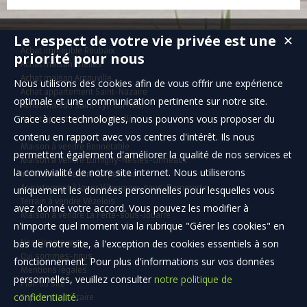
Le respect de votre vie privée est une
✕
Achat immeuble Roubaix
priorité pour nous
Achat maison Chelles
Achat maison Arnouville
Nous utilisons des cookies afin de vous offrir une expérience
Achat appartement Saint-Nazaire
optimale et une communication pertinente sur notre site.
Achat maison Saint-Cyr-sur-Mer
Grace à ces technologies, nous pouvons vous proposer du
Achat appartement Montpellier
contenu en rapport avec vos centres d'intérêt. Ils nous
Maison à vendre Bonnétable
permettent également d'améliorer la qualité de nos services et
Maison à vendre Lumigny-Nesles-Ormeaux
la convivialité de notre site internet. Nous utiliserons
Immeuble à vendre Carpentras
Appartement à louer Villeneuve-sous-Dammartin
uniquement les données personnelles pour lesquelles vous
Terrain à vendre Vézelois
avez donné votre accord. Vous pouvez les modifier à
Maison à vendre La Ferté-sous-Jouarre
n'importe quel moment via la rubrique "Gérer les cookies" en
bas de notre site, à l'exception des cookies essentiels à son
Nos Honoraires
Qui sommes-nous
fonctionnement. Pour plus d'informations sur vos données
Mentions légales
personnelles, veuillez consulter
notre politique de
Plan du site
confidentialité
.
Espace propriétaire