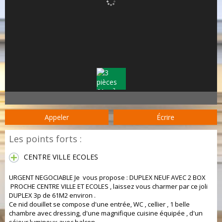
Appeler
Écrire
Les points forts :
CENTRE VILLE ECOLES
URGENT NEGOCIABLE Je vous propose : DUPLEX NEUF AVEC 2 BOX
PROCHE CENTRE VILLE ET ECOLES , laissez vous charmer par ce joli
DUPLEX 3p de 61M2 environ .
Ce nid douillet se compose d'une entrée, WC , cellier , 1 belle
chambre avec dressing, d'une magnifique cuisine équipée , d'un