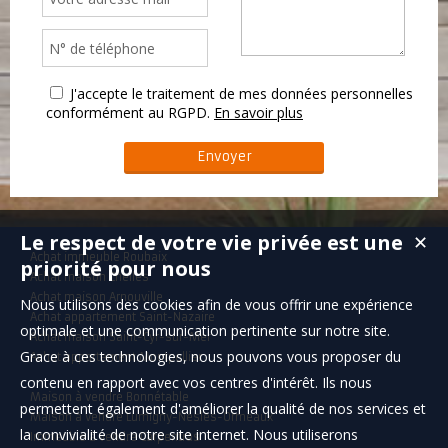
J'accepte le traitement de mes données personnelles
conformément au RGPD.
En savoir plus
Le respect de votre vie privée est une
✕
Achat immeuble Roubaix
priorité pour nous
Achat maison Chelles
Achat maison Arnouville
Nous utilisons des cookies afin de vous offrir une expérience
Achat appartement Saint-Nazaire
optimale et une communication pertinente sur notre site.
Achat maison Saint-Cyr-sur-Mer
Grace à ces technologies, nous pouvons vous proposer du
Achat appartement Montpellier
contenu en rapport avec vos centres d'intérêt. Ils nous
Maison à vendre Bonnétable
permettent également d'améliorer la qualité de nos services et
Maison à vendre Lumigny-Nesles-Ormeaux
la convivialité de notre site internet. Nous utiliserons
Immeuble à vendre Carpentras