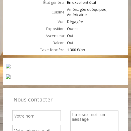
État général
En excellent état
Aménagée et équipée,
Cuisine
Américaine
Vue
Dégagée
Exposition
Ouest
Ascenseur
Oui
Balcon
Oui
Taxe foncière
1 300 €/an
Nous contacter