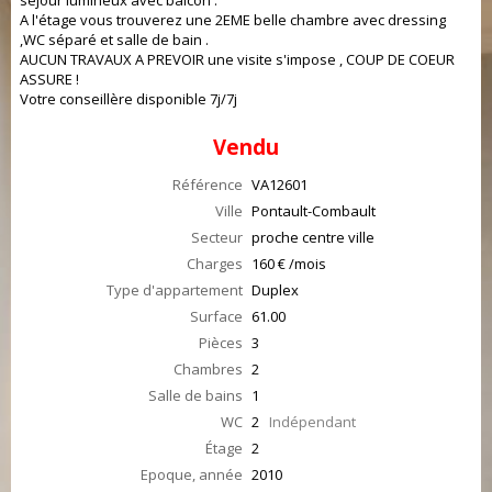
séjour lumineux avec balcon .
A l'étage vous trouverez une 2EME belle chambre avec dressing
,WC séparé et salle de bain .
AUCUN TRAVAUX A PREVOIR une visite s'impose , COUP DE COEUR
ASSURE !
Votre conseillère disponible 7j/7j
Vendu
Référence
VA12601
Ville
Pontault-Combault
Secteur
proche centre ville
Charges
160 € /mois
Type d'appartement
Duplex
Surface
61.00
Pièces
3
Chambres
2
Salle de bains
1
WC
2
Indépendant
Étage
2
Epoque, année
2010