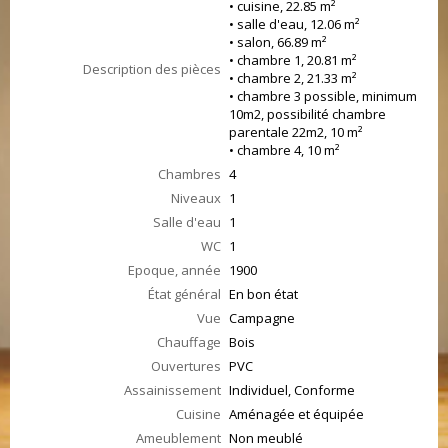
• cuisine, 22.85 m²
• salle d'eau, 12.06 m²
• salon, 66.89 m²
• chambre 1, 20.81 m²
Description des pièces
• chambre 2, 21.33 m²
• chambre 3 possible, minimum
10m2, possibilité chambre
parentale 22m2, 10 m²
• chambre 4, 10 m²
Chambres
4
Niveaux
1
Salle d'eau
1
WC
1
Epoque, année
1900
État général
En bon état
Vue
Campagne
Chauffage
Bois
Ouvertures
PVC
Assainissement
Individuel, Conforme
Cuisine
Aménagée et équipée
Ameublement
Non meublé