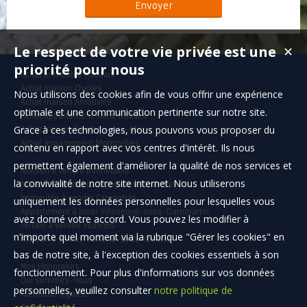
Le respect de votre vie privée est une
✕
priorité pour nous
Achat immeuble Roubaix
Achat maison Chelles
Nous utilisons des cookies afin de vous offrir une expérience
Achat maison Arnouville
optimale et une communication pertinente sur notre site.
Achat appartement Saint-Nazaire
Grace à ces technologies, nous pouvons vous proposer du
Achat maison Saint-Cyr-sur-Mer
Achat appartement Montpellier
contenu en rapport avec vos centres d'intérêt. Ils nous
permettent également d'améliorer la qualité de nos services et
Maison à vendre Bonnétable
la convivialité de notre site internet. Nous utiliserons
Maison à vendre Lumigny-Nesles-Ormeaux
Immeuble à vendre Carpentras
uniquement les données personnelles pour lesquelles vous
Appartement à louer Villeneuve-sous-Dammartin
avez donné votre accord. Vous pouvez les modifier à
Terrain à vendre Vézelois
n'importe quel moment via la rubrique "Gérer les cookies" en
Maison à vendre La Ferté-sous-Jouarre
bas de notre site, à l'exception des cookies essentiels à son
Nos Honoraires
fonctionnement. Pour plus d'informations sur vos données
Qui sommes-nous
personnelles, veuillez consulter
notre politique de
Mentions légales