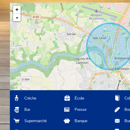
+
-
Crèche
École
Col
Bar
Presse
Bou
Supermarché
Banque
Bu