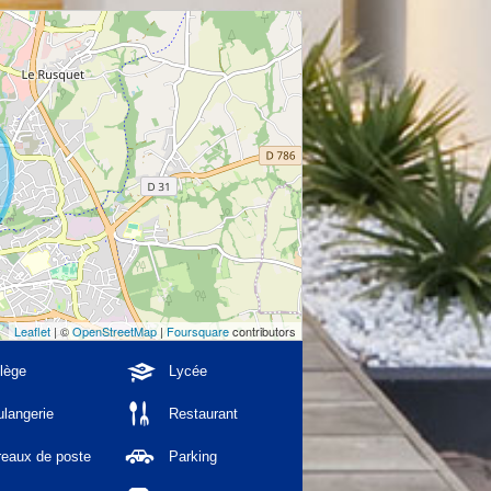
Leaflet
| ©
OpenStreetMap
|
Foursquare
contributors
lège
Lycée
langerie
Restaurant
reaux de poste
Parking