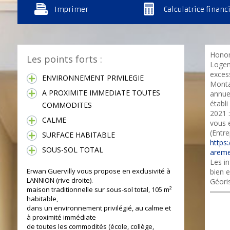
Imprimer
Calculatrice financ
Honor
Les points forts :
Logem
excess
ENVIRONNEMENT PRIVILEGIE
Monta
A PROXIMITE IMMEDIATE TOUTES
annue
établi
COMMODITES
2021 :
CALME
vous 
(Entre
SURFACE HABITABLE
https:
SOUS-SOL TOTAL
areme
Les in
Erwan Guervilly vous propose en exclusivité à
bien e
LANNION (rive droite).
Géori
maison traditionnelle sur sous-sol total, 105 m²
habitable,
dans un environnement privilégié, au calme et
à proximité immédiate
de toutes les commodités (école, collège,