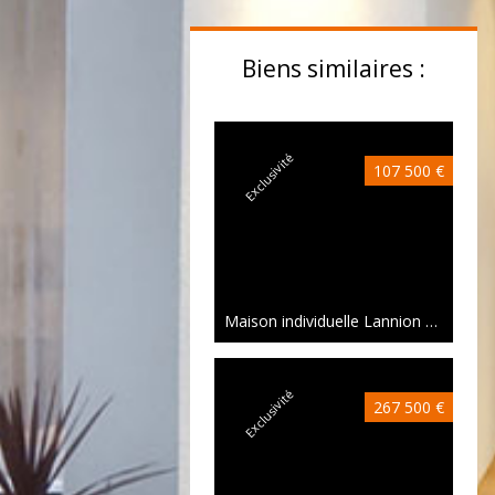
Biens similaires :
Exclusivité
107 500 €
Maison individuelle Lannion
74 m²
Exclusivité
267 500 €