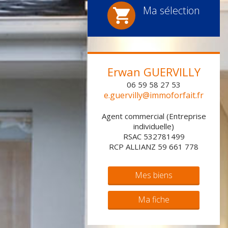
Ma sélection
Erwan
GUERVILLY
06 59 58 27 53
e.guervilly@immoforfait.fr
Agent commercial (Entreprise
individuelle)
RSAC 532781499
RCP ALLIANZ 59 661 778
Mes biens
Ma fiche