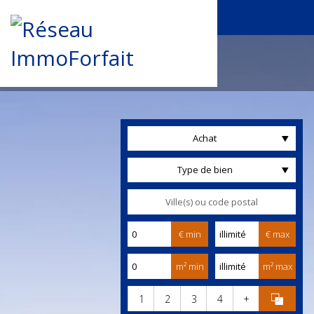
Achat
Type de bien
€ min
€ max
m² min
m² max
1
2
3
4
+