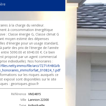
ière
aires à la charge du vendeur.
ent à consommation énergétique
ive : Classe énergie G, Classe climat G
nt moyen estimé des dépenses
lles d'énergie pour un usage standard,
 à partir des prix de l'énergie de l'année
 entre 5090.00 et 6940.00 €. Ce bien
est proposé par un agent commercial
prise individuelle). Nos honoraires :
//files.netty.immo/file/arci/7271/tH8Gi/b
_honoraires_immoforfait_010824_1.pdf
formations sur les risques auxquels ce
st exposé sont disponibles sur le site
sques : georisques.gouv.fr
Référence
VM24815
Ville
Lannion
22300
Type
Individuelle