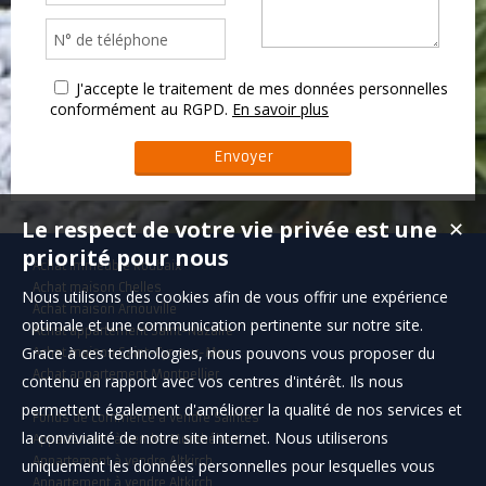
J'accepte le traitement de mes données personnelles
conformément au RGPD.
En savoir plus
Le respect de votre vie privée est une
✕
priorité pour nous
Achat immeuble Roubaix
Achat maison Chelles
Nous utilisons des cookies afin de vous offrir une expérience
Achat maison Arnouville
optimale et une communication pertinente sur notre site.
Achat appartement Saint-Nazaire
Grace à ces technologies, nous pouvons vous proposer du
Achat maison Saint-Cyr-sur-Mer
Achat appartement Montpellier
contenu en rapport avec vos centres d'intérêt. Ils nous
permettent également d'améliorer la qualité de nos services et
Fonds de commerce à vendre Saintes
la convivialité de notre site internet. Nous utiliserons
Appartement à vendre Montbéliard
Appartement à vendre Altkirch
uniquement les données personnelles pour lesquelles vous
Appartement à vendre Altkirch