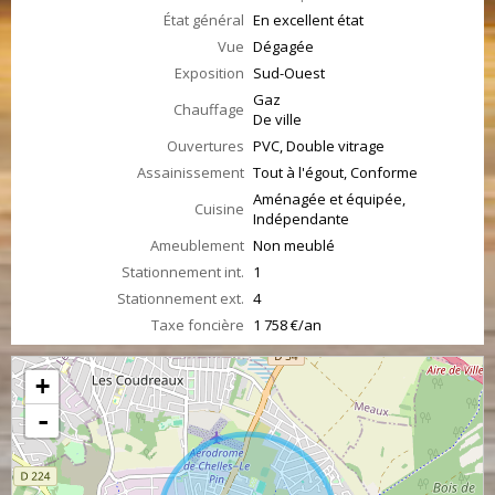
État général
En excellent état
Vue
Dégagée
Exposition
Sud-Ouest
Gaz
Chauffage
De ville
Ouvertures
PVC, Double vitrage
Assainissement
Tout à l'égout, Conforme
Aménagée et équipée,
Cuisine
Indépendante
Ameublement
Non meublé
Stationnement int.
1
Stationnement ext.
4
Taxe foncière
1 758 €/an
+
-