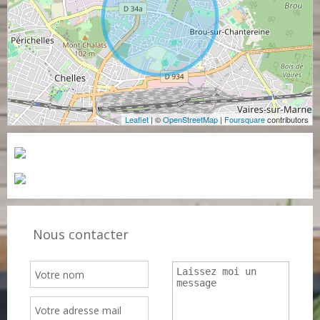
Leaflet
| ©
OpenStreetMap
|
Foursquare
contributors
Nous contacter