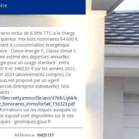
ière
aires inclus de 6.38% TTC à la charge
cquéreur. Prix hors honoraires 94 000 €.
ent à consommation énergétique
ive : Classe énergie F, Classe climat C
nt estimé des dépenses annuelles
rgie pour un usage standard : entre
00 € et 3460.00 € sur les années 2021,
et 2023 (abonnements compris). Ce
vous est proposé par un agent
cial (Entreprise individuelle). Nos
ires :
//files.netty.immo/file/arci/3768/LIj68/b
_honoraires_immoforfait_150323.pdf
formations sur les risques auxquels ce
st exposé sont disponibles sur le site
sques : georisques.gouv.fr
Référence
VM25137