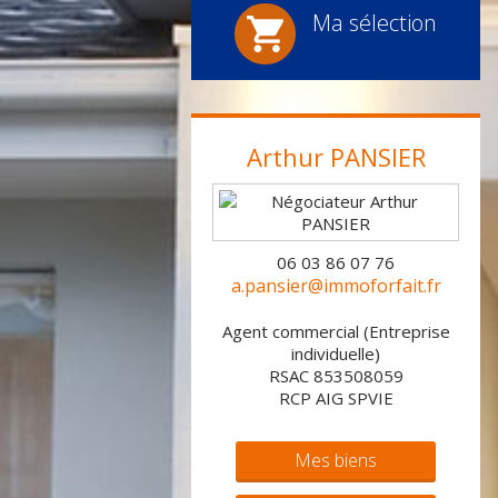
Ma sélection
Arthur
PANSIER
06 03 86 07 76
a.pansier@immoforfait.fr
Agent commercial (Entreprise
individuelle)
RSAC 853508059
RCP AIG SPVIE
Mes biens