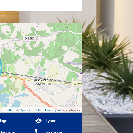
Leaflet
| ©
OpenStreetMap
|
Foursquare
contributors
lège
Lycée
langerie
Restaurant