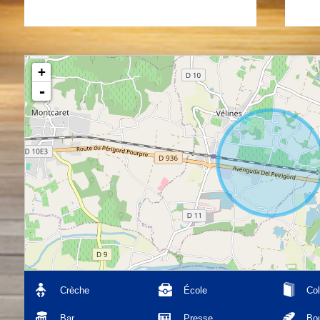
+
-
Crèche
École
Col
Bar
Presse
Bou