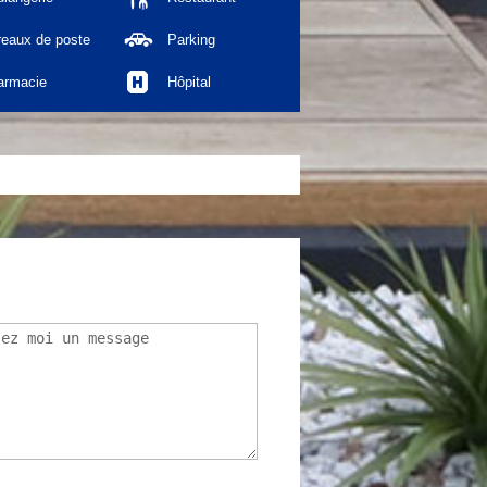
reaux de poste
Parking
armacie
Hôpital