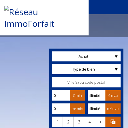
Achat
Type de bien
€ min
€ max
m² min
m² max
1
2
3
4
+