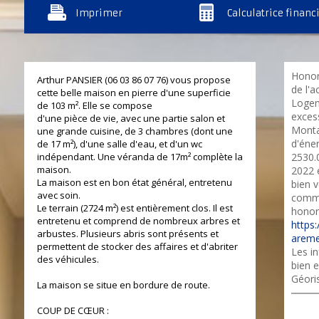
Imprimer
Calculatrice financ
Honor
Arthur PANSIER (06 03 86 07 76) vous propose
de l'a
cette belle maison en pierre d'une superficie
Logem
de 103 m². Elle se compose
excess
d'une pièce de vie, avec une partie salon et
Monta
une grande cuisine, de 3 chambres (dont une
d'éne
de 17 m²), d'une salle d'eau, et d'un wc
indépendant. Une véranda de 17m² complète la
2530.
maison.
2022 
La maison est en bon état général, entretenu
bien 
avec soin.
commer
Le terrain (2724 m²) est entièrement clos. Il est
honora
entretenu et comprend de nombreux arbres et
https:
arbustes. Plusieurs abris sont présents et
areme
permettent de stocker des affaires et d'abriter
Les in
des véhicules.
bien e
Géori
La maison se situe en bordure de route.
COUP DE CŒUR :