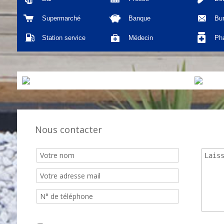
Supermarché
Banque
Bu
Station service
Médecin
Ph
Nous contacter