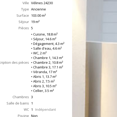
Ville
Vélines
24230
Type
Ancienne
Surface
103.00
m²
Séjour
19
m²
Pièces
5
• Cuisine, 18.8 m²
• Séjour, 14.6 m²
• Dégagement, 4.3 m²
• Salle d'eau, 4.6 m²
• WC, 2 m²
• Chambre 1, 14.3 m²
ription des pièces
• Chambre 2, 10.8 m²
• Chambre 3, 17.1 m²
• Véranda, 17 m²
• Abris 1, 13.7 m²
• Abris 2, 7.5 m²
• Abris 3, 10.5 m²
• Cellier, 3.5 m²
Chambres
3
Salle de bains
1
WC
1
Indépendant
Piscine
Non