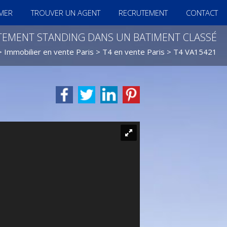
IMER
TROUVER UN AGENT
RECRUTEMENT
CONTACT
TEMENT STANDING DANS UN BATIMENT CLASSÉ
>
Immobilier en vente Paris
>
T4 en vente Paris
> T4 VA15421