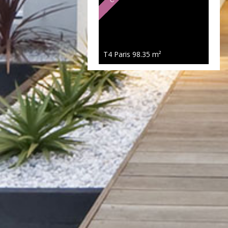
T4 Paris
98.35 m²
Exclusivité
790 000 €
T4 Paris
75.34 m²