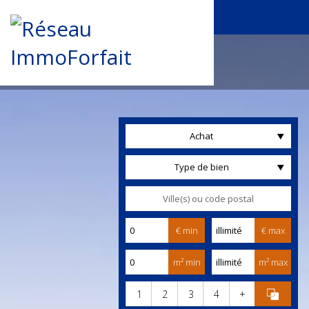
Achat
Type de bien
€ min
€ max
m² min
m² max
1
2
3
4
+