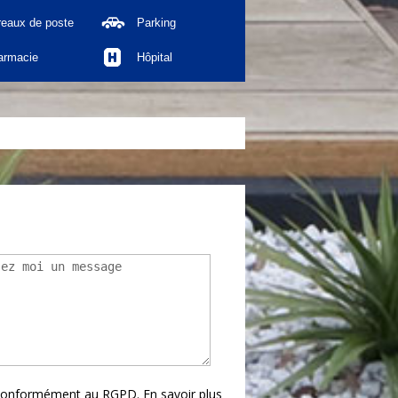
reaux de poste
Parking
armacie
Hôpital
s conformément au RGPD.
En savoir plus