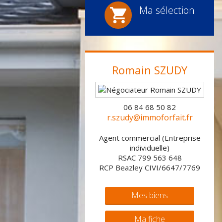
Ma sélection
Romain
SZUDY
06 84 68 50 82
r.szudy@immoforfait.fr
Agent commercial (Entreprise
individuelle)
RSAC 799 563 648
RCP Beazley CIVI/6647/7769
Mes biens
Ma fiche