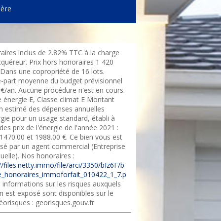
ière
aires inclus de 2.82% TTC à la charge
cquéreur. Prix hors honoraires 1 420
.Dans une copropriété de 16 lots.
-part moyenne du budget prévisionnel
 €/an. Aucune procédure n'est en cours.
e énergie E, Classe climat E Montant
 estimé des dépenses annuelles
gie pour un usage standard, établi à
 des prix de l'énergie de l'année 2021 :
 1470.00 et 1988.00 €. Ce bien vous est
sé par un agent commercial (Entreprise
duelle). Nos honoraires :
//files.netty.immo/file/arci/3350/bIz6F/b
_honoraires_immoforfait_010422_1_7.p
 informations sur les risques auxquels
n est exposé sont disponibles sur le
éorisques : georisques.gouv.fr