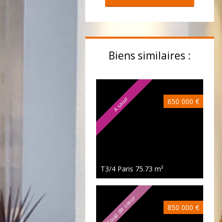
Biens similaires :
A saisir
650 000 €
T3/4 Paris
75.73 m²
Coup de cœur
850 000 €