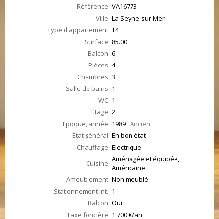
Référence
VA16773
Ville
La Seyne-sur-Mer
Type d'appartement
T4
Surface
85.00
Balcon
6
Pièces
4
Chambres
3
Salle de bains
1
WC
1
Étage
2
Epoque, année
1989
Ancien
État général
En bon état
Chauffage
Electrique
Aménagée et équipée,
Cuisine
Américaine
Ameublement
Non meublé
Stationnement int.
1
Balcon
Oui
Taxe foncière
1 700 €/an