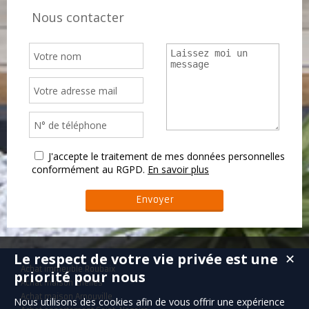
Nous contacter
J'accepte le traitement de mes données personnelles
conformément au RGPD.
En savoir plus
Le respect de votre vie privée est une
✕
Achat immeuble Roubaix
priorité pour nous
Achat maison Chelles
Achat maison Arnouville
Nous utilisons des cookies afin de vous offrir une expérience