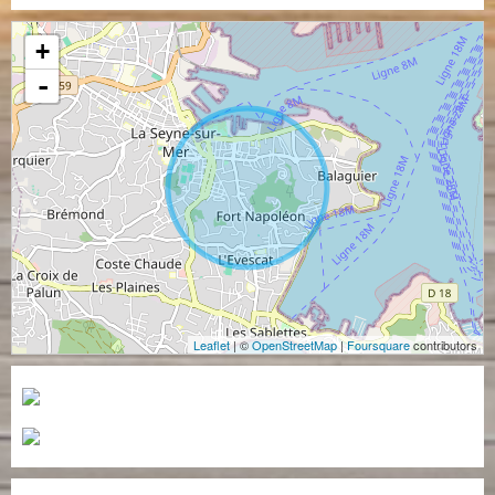
+
-
Leaflet
| ©
OpenStreetMap
|
Foursquare
contributors