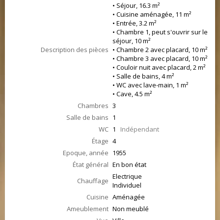
• Séjour, 16.3 m²
• Cuisine aménagée, 11 m²
• Entrée, 3.2 m²
• Chambre 1, peut s'ouvrir sur le
séjour, 10 m²
Description des pièces
• Chambre 2 avec placard, 10 m²
• Chambre 3 avec placard, 10 m²
• Couloir nuit avec placard, 2 m²
• Salle de bains, 4 m²
• WC avec lave-main, 1 m²
• Cave, 4.5 m²
Chambres
3
Salle de bains
1
WC
1
Indépendant
Étage
4
Epoque, année
1955
État général
En bon état
Electrique
Chauffage
Individuel
Cuisine
Aménagée
Ameublement
Non meublé