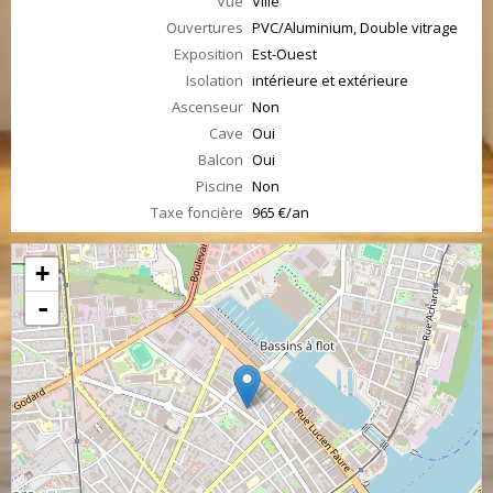
Vue
Ville
Ouvertures
PVC/Aluminium, Double vitrage
Exposition
Est-Ouest
Isolation
intérieure et extérieure
Ascenseur
Non
Cave
Oui
Balcon
Oui
Piscine
Non
Taxe foncière
965 €/an
+
-