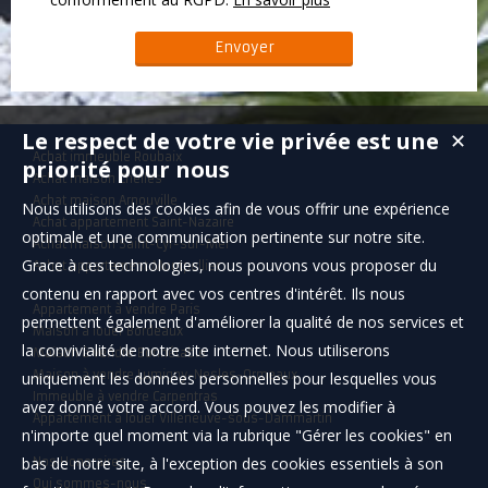
Le respect de votre vie privée est une
✕
Achat immeuble Roubaix
priorité pour nous
Achat maison Chelles
Achat maison Arnouville
Nous utilisons des cookies afin de vous offrir une expérience
Achat appartement Saint-Nazaire
optimale et une communication pertinente sur notre site.
Achat maison Saint-Cyr-sur-Mer
Grace à ces technologies, nous pouvons vous proposer du
Achat appartement Montpellier
contenu en rapport avec vos centres d'intérêt. Ils nous
Appartement à vendre Paris
permettent également d'améliorer la qualité de nos services et
Maison à louer Bordeaux
la convivialité de notre site internet. Nous utiliserons
Maison à vendre Bonnétable
Maison à vendre Lumigny-Nesles-Ormeaux
uniquement les données personnelles pour lesquelles vous
Immeuble à vendre Carpentras
avez donné votre accord. Vous pouvez les modifier à
Appartement à louer Villeneuve-sous-Dammartin
n'importe quel moment via la rubrique "Gérer les cookies" en
bas de notre site, à l'exception des cookies essentiels à son
Nos Honoraires
Qui sommes-nous