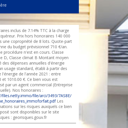
ière
aires inclus de 7.14% TTC à la charge
cquéreur. Prix hors honoraires 140 000
s une copropriété de 8 lots. Quote-part
ne du budget prévisionnel 710 €/an.
e procédure n'est en cours. Classe
ie D, Classe climat B Montant moyen
é des dépenses annuelles d'énergie
n usage standard, établi à partir des
e l'énergie de l'année 2021 : entre
0 et 1010.00 €. Ce bien vous est
sé par un agent commercial (Entreprise
duelle). Nos honoraires :
//files.netty.immo/file/arci/3493/7AS8E/
e_honoraires_immoforfait.pdf
Les
ations sur les risques auxquels ce bien
posé sont disponibles sur le site
sques : georisques.gouv.fr