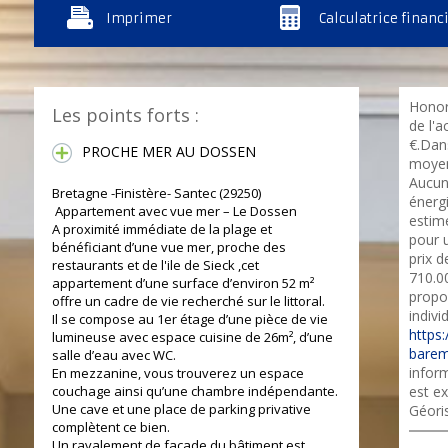
Imprimer
Calculatrice financ
Honor
Les points forts :
de l'a
€.Dan
PROCHE MER AU DOSSEN
moyen
Aucun
Bretagne -Finistère- Santec (29250)
énerg
Appartement avec vue mer – Le Dossen
estim
A proximité immédiate de la plage et
pour u
bénéficiant d’une vue mer, proche des
prix d
restaurants et de l'ile de Sieck ,cet
710.0
appartement d’une surface d’environ 52 m²
propo
offre un cadre de vie recherché sur le littoral.
indivi
Il se compose au 1er étage d’une pièce de vie
https:
lumineuse avec espace cuisine de 26m², d’une
barem
salle d’eau avec WC.
inform
En mezzanine, vous trouverez un espace
couchage ainsi qu’une chambre indépendante.
est ex
Une cave et une place de parking privative
Géori
complètent ce bien.
Un ravalement de façade du bâtiment est