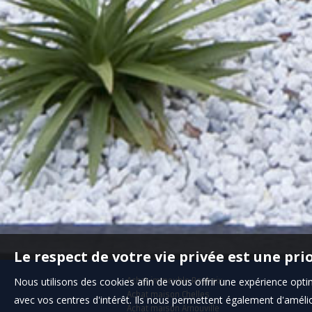
Le respect de votre vie privée est une pri
Nous utilisons des cookies afin de vous offrir une expérience op
Achat immeuble Roubaix
Achat maison Chelles
avec vos centres d'intérêt. Ils nous permettent également d'amélior
Achat maison Arnouville