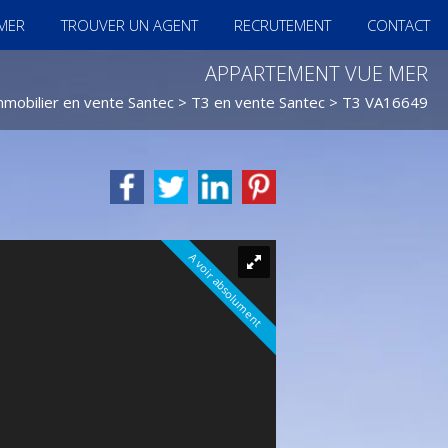
IMER
TROUVER UN AGENT
RECRUTEMENT
CONTACT
APPARTEMENT VUE MER
mmobilier en vente Santec
>
T3 en vente Santec
> T3 VA16649
A voir absolument