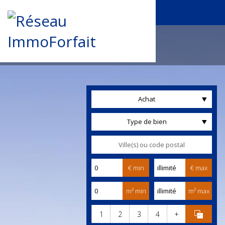
Achat
Type de bien
€ min
€ max
m² min
m² max
1
2
3
4
+