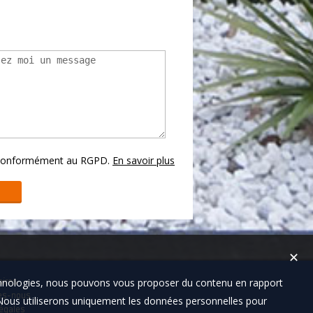
s conformément au RGPD.
En savoir plus
✕
technologies, nous pouvons vous proposer du contenu en rapport
aires
es-nous
t. Nous utiliserons uniquement les données personnelles pour
égales