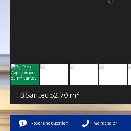
T3 Santec
52.70 m²
Poser une question
Me rappeler