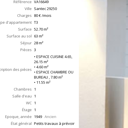
Référence
VA16649
Ville
Santec
29250
Charges
80 € /mois
ype d'appartement
T3
Surface
52.70
m²
Surface au sol
63
m²
Séjour
28
m²
Pièces
3
• ESPACE CUISINE 4.65,
26.15 m²
• 4.60 m²
ription des pièces
• ESPACE CHAMBRE OU
BUREAU , 7.80 m²
• 11.55 m²
Chambres
1
Salle d'eau
1
WC
1
Étage
1
Epoque, année
1949
Ancien
État général
Petits travaux à prévoir