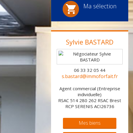
Ma sélection
Sylvie
BASTARD
06 33 32 05 44
s.bastard@immoforfait.fr
Agent commercial (Entreprise
individuelle)
RSAC 514 280 262 RSAC Brest
RCP SERENIS ACI26736
Mes biens