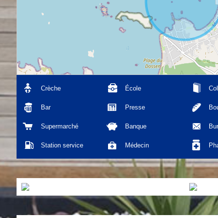
Crèche
École
Col
Bar
Presse
Bou
Supermarché
Banque
Bu
Station service
Médecin
Ph