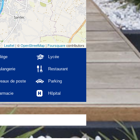
Leaflet
| ©
OpenStreetMap
|
Foursquare
contributors
lège
Lycée
langerie
Restaurant
reaux de poste
Parking
armacie
Hôpital