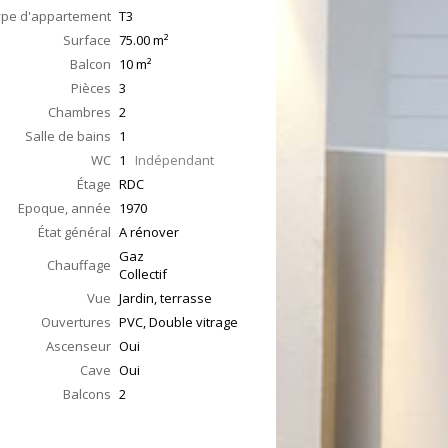
ype d'appartement
T3
Surface
75.00
m²
Balcon
10
m²
Pièces
3
Chambres
2
Salle de bains
1
WC
1
Indépendant
Étage
RDC
Epoque, année
1970
État général
A rénover
Gaz
Chauffage
Collectif
Vue
Jardin, terrasse
Ouvertures
PVC, Double vitrage
Ascenseur
Oui
Cave
Oui
Balcons
2