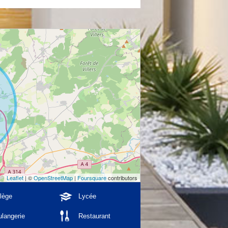
Leaflet
| ©
OpenStreetMap
|
Foursquare
contributors
lège
Lycée
langerie
Restaurant