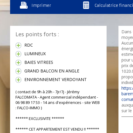
Imprimer
Calculatrice financ
Dans 
Les points forts :
moyen
Aucun
RDC
énerg
LUMINEUX
estim
pour u
BAIES VITREES
prix d
GRAND BALCON EN ANGLE
1020.
propo
ENVIRONNEMENT VERDOYANT
indivi
https:
( contact de 9h à 20h - 7jr/7j - Jérémy
barem
FALCOMATA - Agent commercial indépendant -
comat
06 98 89 17 53 - 14 ans d'expériences - site WEB
auxqu
: FALCO-IMMO )
sur le
****** EXCLUSIVITE ******
****** CET APPARTEMENT EST VENDU !! ******