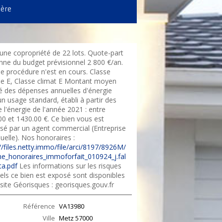
ière
une copropriété de 22 lots. Quote-part
ne du budget prévisionnel 2 800 €/an.
e procédure n'est en cours. Classe
ie E, Classe climat E Montant moyen
é des dépenses annuelles d'énergie
n usage standard, établi à partir des
e l'énergie de l'année 2021 : entre
00 et 1430.00 €. Ce bien vous est
sé par un agent commercial (Entreprise
duelle). Nos honoraires :
//files.netty.immo/file/arci/8197/8926M/
e_honoraires_immoforfait_010924_j.fal
a.pdf
Les informations sur les risques
els ce bien est exposé sont disponibles
 site Géorisques : georisques.gouv.fr
Référence
VA13980
Ville
Metz
57000