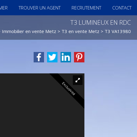
IMER
TROUVER UN AGENT
RECRUTEMENT
CONTACT
T3 LUMINEUX EN RDC
>
Immobilier en vente Metz
>
T3 en vente Metz
> T3 VA13980
Exclusivité