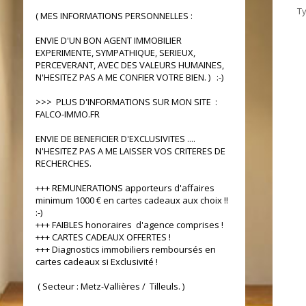
T
( MES INFORMATIONS PERSONNELLES :
ENVIE D'UN BON AGENT IMMOBILIER
EXPERIMENTE, SYMPATHIQUE, SERIEUX,
PERCEVERANT, AVEC DES VALEURS HUMAINES,
N'HESITEZ PAS A ME CONFIER VOTRE BIEN. ) :-)
>>> PLUS D'INFORMATIONS SUR MON SITE :
FALCO-IMMO.FR
ENVIE DE BENEFICIER D'EXCLUSIVITES ....
N'HESITEZ PAS A ME LAISSER VOS CRITERES DE
RECHERCHES.
+++ REMUNERATIONS apporteurs d'affaires
minimum 1000 € en cartes cadeaux aux choix !!
:-)
+++ FAIBLES honoraires d'agence comprises !
+++ CARTES CADEAUX OFFERTES !
+++ Diagnostics immobiliers remboursés en
cartes cadeaux si Exclusivité !
( Secteur : Metz-Vallières / Tilleuls. )