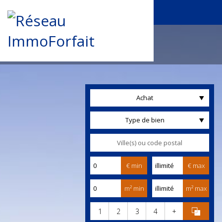
Achat
Type de bien
€ min
€ max
m² min
m² max
1
2
3
4
+