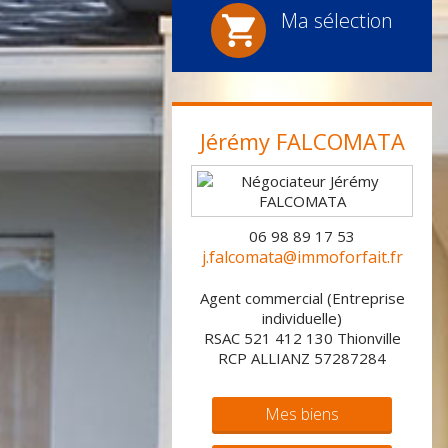
Ma sélection
Jérémy
FALCOMATA
06 98 89 17 53
j.falcomata@immoforfait.fr
Agent commercial (Entreprise
individuelle)
RSAC 521 412 130 Thionville
RCP ALLIANZ 57287284
Mes biens