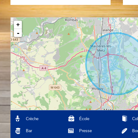
+
-
Crèche
École
Col
Bar
Presse
Bou