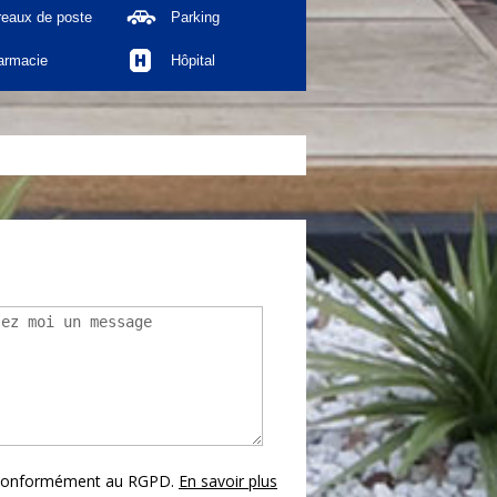
reaux de poste
Parking
armacie
Hôpital
s conformément au RGPD.
En savoir plus