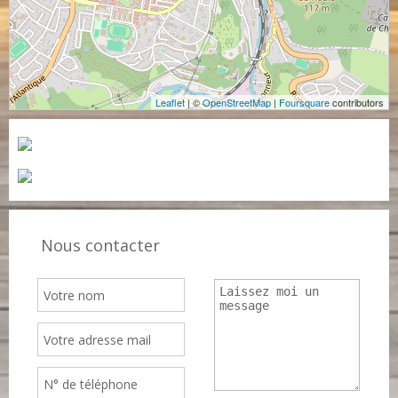
Leaflet
| ©
OpenStreetMap
|
Foursquare
contributors
Nous contacter