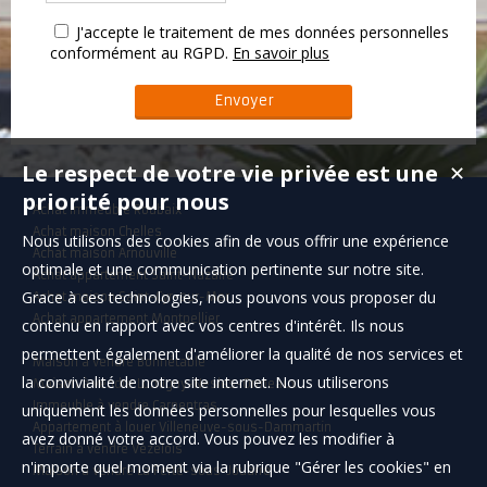
J'accepte le traitement de mes données personnelles
conformément au RGPD.
En savoir plus
Le respect de votre vie privée est une
✕
priorité pour nous
Achat immeuble Roubaix
Achat maison Chelles
Nous utilisons des cookies afin de vous offrir une expérience
Achat maison Arnouville
optimale et une communication pertinente sur notre site.
Achat appartement Saint-Nazaire
Grace à ces technologies, nous pouvons vous proposer du
Achat maison Saint-Cyr-sur-Mer
Achat appartement Montpellier
contenu en rapport avec vos centres d'intérêt. Ils nous
permettent également d'améliorer la qualité de nos services et
Maison à vendre Bonnétable
la convivialité de notre site internet. Nous utiliserons
Maison à vendre Lumigny-Nesles-Ormeaux
Immeuble à vendre Carpentras
uniquement les données personnelles pour lesquelles vous
Appartement à louer Villeneuve-sous-Dammartin
avez donné votre accord. Vous pouvez les modifier à
Terrain à vendre Vézelois
n'importe quel moment via la rubrique "Gérer les cookies" en
Maison à vendre La Ferté-sous-Jouarre