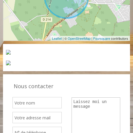
Leaflet
| ©
OpenStreetMap
|
Foursquare
contributors
Nous contacter