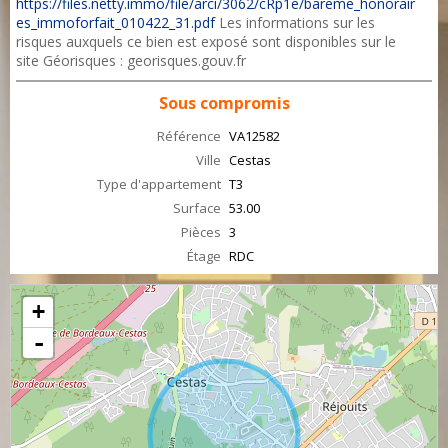
https://files.netty.immo/file/arci/3062/cRp1e/bareme_honorair
es_immoforfait_010422_31.pdf
Les informations sur les
risques auxquels ce bien est exposé sont disponibles sur le
site Géorisques : georisques.gouv.fr
Sous compromis
Référence
VA12582
Ville
Cestas
Type d'appartement
T3
Surface
53.00
Pièces
3
Étage
RDC
+
-