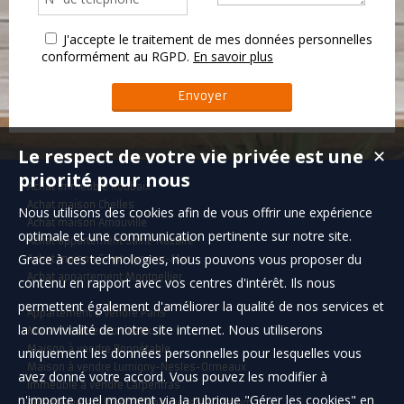
J'accepte le traitement de mes données personnelles
conformément au RGPD.
En savoir plus
Le respect de votre vie privée est une
✕
priorité pour nous
Achat immeuble Roubaix
Achat maison Chelles
Nous utilisons des cookies afin de vous offrir une expérience
Achat maison Arnouville
optimale et une communication pertinente sur notre site.
Achat appartement Saint-Nazaire
Grace à ces technologies, nous pouvons vous proposer du
Achat maison Saint-Cyr-sur-Mer
Achat appartement Montpellier
contenu en rapport avec vos centres d'intérêt. Ils nous
permettent également d'améliorer la qualité de nos services et
Appartement à vendre Paris
la convivialité de notre site internet. Nous utiliserons
Maison à louer Bordeaux
Maison à vendre Bonnétable
uniquement les données personnelles pour lesquelles vous
Maison à vendre Lumigny-Nesles-Ormeaux
avez donné votre accord. Vous pouvez les modifier à
Immeuble à vendre Carpentras
n'importe quel moment via la rubrique "Gérer les cookies" en
Appartement à louer Villeneuve-sous-Dammartin