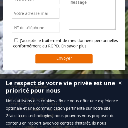
J'accepte le traitement de mes données personnelles
conformément au RGPD.
En savoir plus
Le respect de votre vie privée est une
✕
Achat immeuble Roubaix
priorité pour nous
Achat maison Chelles
Achat maison Arnouville
Nous utilisons des cookies afin de vous offrir une expérience
Achat appartement Saint-Nazaire
optimale et une communication pertinente sur notre site.
Achat maison Saint-Cyr-sur-Mer
Grace à ces technologies, nous pouvons vous proposer du
Achat appartement Montpellier
contenu en rapport avec vos centres d'intérêt. Ils nous
Maison à vendre Lumigny-Nesles-Ormeaux