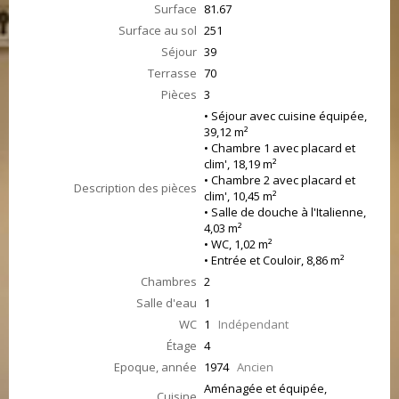
Surface
81.67
Surface au sol
251
Séjour
39
Terrasse
70
Pièces
3
• Séjour avec cuisine équipée,
39,12 m²
• Chambre 1 avec placard et
clim', 18,19 m²
• Chambre 2 avec placard et
Description des pièces
clim', 10,45 m²
• Salle de douche à l'Italienne,
4,03 m²
• WC, 1,02 m²
• Entrée et Couloir, 8,86 m²
Chambres
2
Salle d'eau
1
WC
1
Indépendant
Étage
4
Epoque, année
1974
Ancien
Aménagée et équipée,
Cuisine