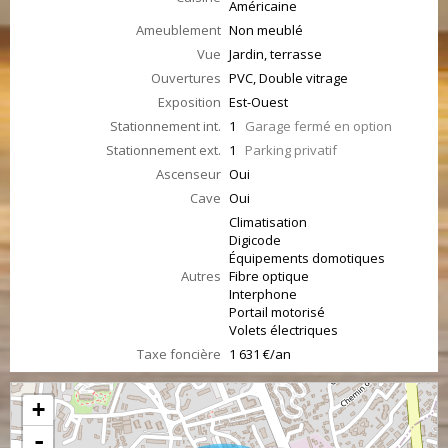
Américaine
Ameublement
Non meublé
Vue
Jardin, terrasse
Ouvertures
PVC, Double vitrage
Exposition
Est-Ouest
Stationnement int.
1
Garage fermé en option
Stationnement ext.
1
Parking privatif
Ascenseur
Oui
Cave
Oui
Climatisation
Digicode
Équipements domotiques
Autres
Fibre optique
Interphone
Portail motorisé
Volets électriques
Taxe foncière
1 631 €/an
+
-