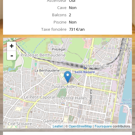
Ascenseur
Oui
Cave
Non
Balcons
2
Piscine
Non
Taxe foncière
731 €/an
+
-
Leaflet
| ©
OpenStreetMap
|
Foursquare
contributors