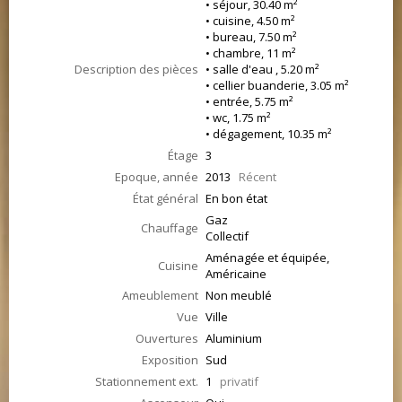
• séjour, 30.40 m²
• cuisine, 4.50 m²
• bureau, 7.50 m²
• chambre, 11 m²
Description des pièces
• salle d'eau , 5.20 m²
• cellier buanderie, 3.05 m²
• entrée, 5.75 m²
• wc, 1.75 m²
• dégagement, 10.35 m²
Étage
3
Epoque, année
2013
Récent
État général
En bon état
Gaz
Chauffage
Collectif
Aménagée et équipée,
Cuisine
Américaine
Ameublement
Non meublé
Vue
Ville
Ouvertures
Aluminium
Exposition
Sud
Stationnement ext.
1
privatif