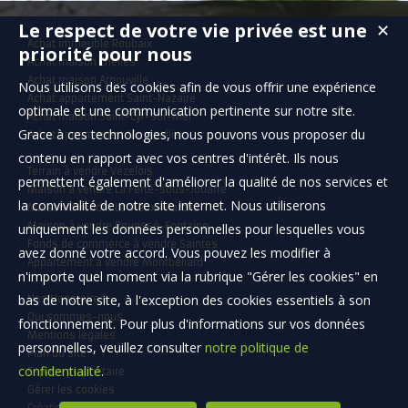
Le respect de votre vie privée est une
✕
Achat immeuble Roubaix
priorité pour nous
Achat maison Chelles
Achat maison Arnouville
Nous utilisons des cookies afin de vous offrir une expérience
Achat appartement Saint-Nazaire
optimale et une communication pertinente sur notre site.
Achat maison Saint-Cyr-sur-Mer
Grace à ces technologies, nous pouvons vous proposer du
Achat appartement Montpellier
contenu en rapport avec vos centres d'intérêt. Ils nous
Terrain à vendre Vézelois
permettent également d'améliorer la qualité de nos services et
Maison à vendre La Ferté-sous-Jouarre
la convivialité de notre site internet. Nous utiliserons
Maison à vendre Le Vieux-Marché
Maison à vendre Rouessé-Fontaine
uniquement les données personnelles pour lesquelles vous
Fonds de commerce à vendre Saintes
avez donné votre accord. Vous pouvez les modifier à
Appartement à vendre Montbéliard
n'importe quel moment via la rubrique "Gérer les cookies" en
bas de notre site, à l'exception des cookies essentiels à son
Nos Honoraires
Qui sommes-nous
fonctionnement. Pour plus d'informations sur vos données
Mentions légales
personnelles, veuillez consulter
notre politique de
Plan du site
confidentialité
.
Espace propriétaire
Gérer les cookies