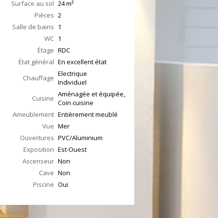
Surface au sol
24
m²
Pièces
2
Salle de bains
1
WC
1
Étage
RDC
État général
En excellent état
Electrique
Chauffage
Individuel
Aménagée et équipée,
Cuisine
Coin cuisine
Ameublement
Entièrement meublé
Vue
Mer
Ouvertures
PVC/Aluminium
Exposition
Est-Ouest
Ascenseur
Non
Cave
Non
Piscine
Oui