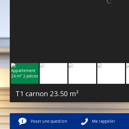
T1 carnon
23.50 m²
Poser une question
Me rappeler