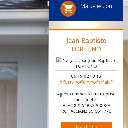
Ma sélection
Jean-Baptiste
FORTUNO
06 19 02 13 13
jb.fortuno@immoforfait.fr
Agent commercial (Entreprise
individuelle)
RSAC 82254882200029
RCP ALLIANZ 59 661 778
Mes biens