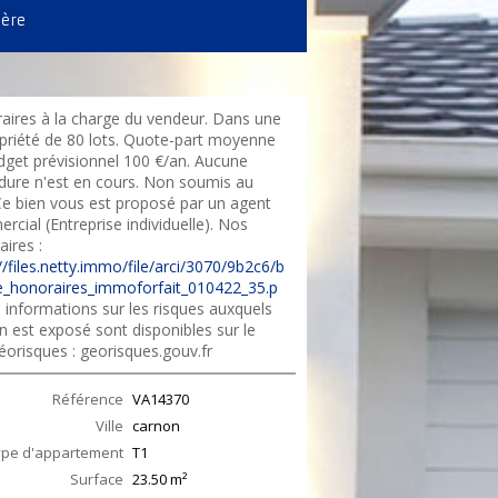
ière
aires à la charge du vendeur. Dans une
priété de 80 lots. Quote-part moyenne
dget prévisionnel 100 €/an. Aucune
dure n'est en cours. Non soumis au
e bien vous est proposé par un agent
cial (Entreprise individuelle). Nos
ires :
//files.netty.immo/file/arci/3070/9b2c6/b
_honoraires_immoforfait_010422_35.p
 informations sur les risques auxquels
n est exposé sont disponibles sur le
éorisques : georisques.gouv.fr
Référence
VA14370
Ville
carnon
ype d'appartement
T1
Surface
23.50
m²