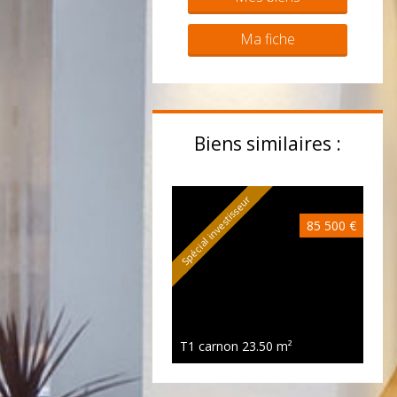
Ma fiche
Biens similaires :
Spécial investisseur
85 500 €
T1 carnon
23.50 m²