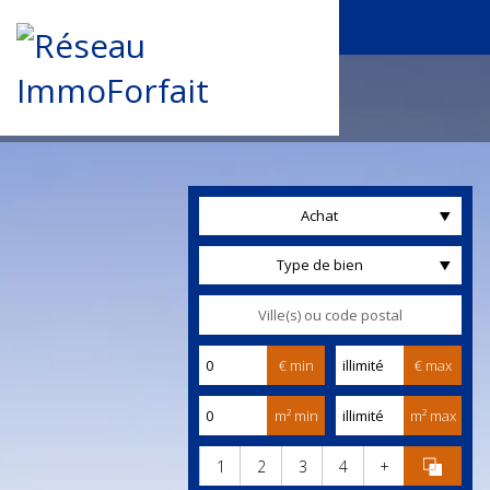
Achat
Type de bien
€ min
€ max
m² min
m² max
1
2
3
4
+