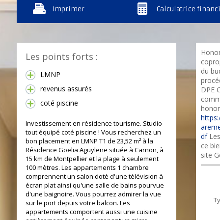
Imprimer
Calculatrice financ
Honor
Les points forts :
copro
du bu
LMNP
procé
revenus assurés
DPE C
commer
coté piscine
honora
https:
Investissement en résidence tourisme. Studio
areme
tout équipé coté piscine ! Vous recherchez un
df
Les
bon placement en LMNP T1 de 23,52 m² à la
ce bie
Résidence Goelia Aguylene située à Carnon, à
site G
15 km de Montpellier et la plage à seulement
100 mètres. Les appartements 1 chambre
comprennent un salon doté d'une télévision à
écran plat ainsi qu'une salle de bains pourvue
d'une baignoire. Vous pourrez admirer la vue
T
sur le port depuis votre balcon. Les
appartements comportent aussi une cuisine