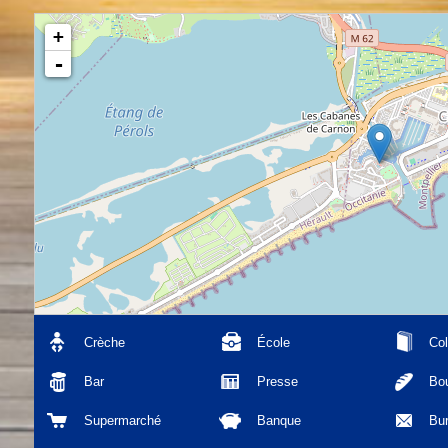
+
-
Crèche
École
Col
Bar
Presse
Bou
Supermarché
Banque
Bu