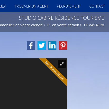
IMER
TROUVER UN AGENT
RECRUTEMENT
CONTACT
STUDIO CABINE RÉSIDENCE TOURISME
mmobilier en vente carnon
>
T1 en vente carnon
> T1 VA14370
Spécial investisseur