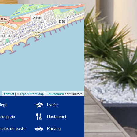
Leaflet
| ©
OpenStreetMap
|
Foursquare
contributors
lège
Lycée
langerie
Restaurant
reaux de poste
Parking