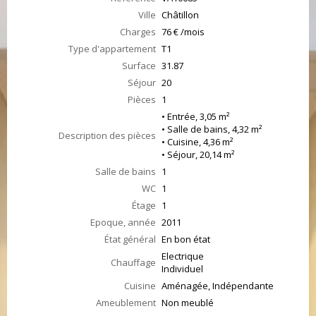
Ville
Châtillon
Charges
76 € /mois
Type d'appartement
T1
Surface
31.87
Séjour
20
Pièces
1
• Entrée, 3,05 m²
• Salle de bains, 4,32 m²
Description des pièces
• Cuisine, 4,36 m²
• Séjour, 20,14 m²
Salle de bains
1
WC
1
Étage
1
Epoque, année
2011
État général
En bon état
Electrique
Chauffage
Individuel
Cuisine
Aménagée, Indépendante
Ameublement
Non meublé