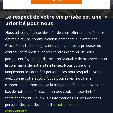
Le respect de votre vie privée est une
✕
priorité pour nous
Achat immeuble Roubaix
Achat maison Chelles
Nous utilisons des cookies afin de vous offrir une expérience
Achat maison Arnouville
optimale et une communication pertinente sur notre site.
Achat appartement Saint-Nazaire
Grace à ces technologies, nous pouvons vous proposer du
Achat maison Saint-Cyr-sur-Mer
Achat appartement Montpellier
contenu en rapport avec vos centres d'intérêt. Ils nous
permettent également d'améliorer la qualité de nos services et
Maison à vendre Bonnétable
la convivialité de notre site internet. Nous utiliserons
Maison à vendre Lumigny-Nesles-Ormeaux
Immeuble à vendre Carpentras
uniquement les données personnelles pour lesquelles vous
Appartement à louer Villeneuve-sous-Dammartin
avez donné votre accord. Vous pouvez les modifier à
Terrain à vendre Vézelois
n'importe quel moment via la rubrique "Gérer les cookies" en
Maison à vendre La Ferté-sous-Jouarre
bas de notre site, à l'exception des cookies essentiels à son
Nos Honoraires
fonctionnement. Pour plus d'informations sur vos données
Qui sommes-nous
personnelles, veuillez consulter
notre politique de
Mentions légales
confidentialité
.
Plan du site