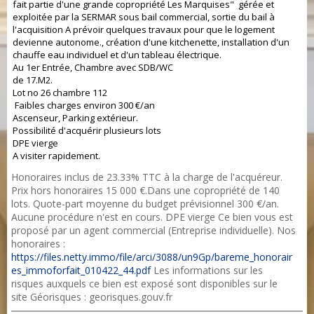
fait partie d'une grande copropriété Les Marquises" gérée et
exploitée par la SERMAR sous bail commercial, sortie du bail à
l'acquisition A prévoir quelques travaux pour que le logement
devienne autonome., création d'une kitchenette, installation d'un
chauffe eau individuel et d'un tableau électrique.
Au 1er Entrée, Chambre avec SDB/WC
de 17.M2.
Lot no 26 chambre 112
Faibles charges environ 300 €/an
Ascenseur, Parking extérieur.
Possibilité d'acquérir plusieurs lots
DPE vierge
A visiter rapidement.
Honoraires inclus de 23.33% TTC à la charge de l'acquéreur.
Prix hors honoraires 15 000 €.Dans une copropriété de 140
lots. Quote-part moyenne du budget prévisionnel 300 €/an.
Aucune procédure n'est en cours. DPE vierge Ce bien vous est
proposé par un agent commercial (Entreprise individuelle). Nos
honoraires :
https://files.netty.immo/file/arci/3088/un9Gp/bareme_honorair
es_immoforfait_010422_44.pdf
Les informations sur les
risques auxquels ce bien est exposé sont disponibles sur le
site Géorisques : georisques.gouv.fr