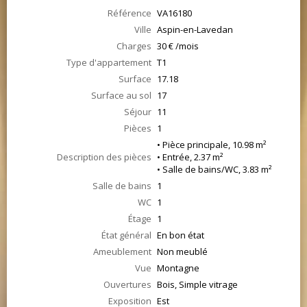
Référence
VA16180
Ville
Aspin-en-Lavedan
Charges
30 € /mois
Type d'appartement
T1
Surface
17.18
Surface au sol
17
Séjour
11
Pièces
1
• Pièce principale, 10.98 m²
Description des pièces
• Entrée, 2.37 m²
• Salle de bains/WC, 3.83 m²
Salle de bains
1
WC
1
Étage
1
État général
En bon état
Ameublement
Non meublé
Vue
Montagne
Ouvertures
Bois, Simple vitrage
Exposition
Est