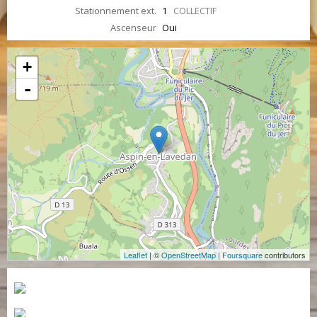
Stationnement ext.
1
COLLECTIF
Ascenseur
Oui
+
-
Leaflet
| ©
OpenStreetMap
|
Foursquare
contributors