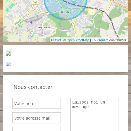
Leaflet
| ©
OpenStreetMap
|
Foursquare
contributors
Nous contacter