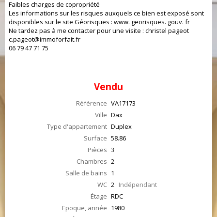
Faibles charges de copropriété
Les informations sur les risques auxquels ce bien est exposé sont
disponibles sur le site Géorisques : www. georisques. gouv. fr
Ne tardez pas à me contacter pour une visite : christel pageot
c.pageot@immoforfait.fr
06 79 47 71 75
Vendu
Référence
VA17173
Ville
Dax
Type d'appartement
Duplex
Surface
58.86
Pièces
3
Chambres
2
Salle de bains
1
WC
2
Indépendant
Étage
RDC
Epoque, année
1980