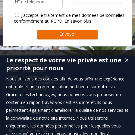
J'accepte le traitement de mes données personnelles
conformément au RGPD.
En savoir plus
Le respect de votre vie privée est une
✕
Achat immeuble Roubaix
priorité pour nous
Achat maison Chelles
Achat maison Arnouville
Nous utilisons des cookies afin de vous offrir une expérience
Achat appartement Saint-Nazaire
optimale et une communication pertinente sur notre site.
Achat maison Saint-Cyr-sur-Mer
Grace à ces technologies, nous pouvons vous proposer du
Achat appartement Montpellier
contenu en rapport avec vos centres d'intérêt. Ils nous
Appartement à vendre Paris
permettent également d'améliorer la qualité de nos services et
Maison à louer Bordeaux
la convivialité de notre site internet. Nous utiliserons
Maison à vendre Bonnétable
Maison à vendre Lumigny-Nesles-Ormeaux
uniquement les données personnelles pour lesquelles vous
Immeuble à vendre Carpentras
avez donné votre accord. Vous pouvez les modifier à